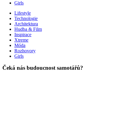
Girls
Lifestyle
Technologie
Architektura
Hudba & Film
Inspirace
Xtreme
Móda
Rozhovory
Girls
Čeká nás budoucnost samotářů?