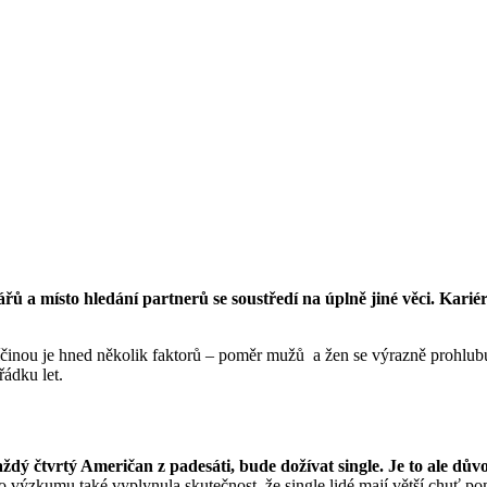
otářů a místo hledání partnerů se soustředí na úplně jiné věci. Karié
. Příčinou je hned několik faktorů – poměr mužů a žen se výrazně prohlu
ádku let.
dý čtvrtý Američan z padesáti, bude dožívat single.
Je to ale dův
 výzkumu také vyplynula skutečnost, že single lidé mají větší chuť pom