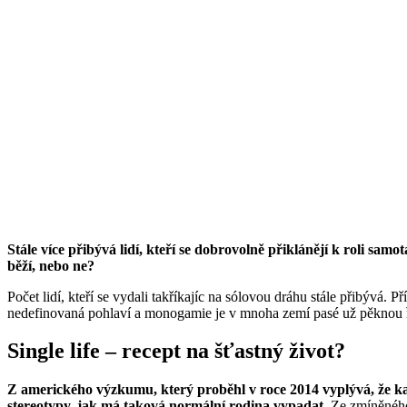
Stále více přibývá lidí, kteří se dobrovolně přiklánějí k roli sam
běží, nebo ne?
Počet lidí, kteří se vydali takříkajíc na sólovou dráhu stále přibývá
nedefinovaná pohlaví a monogamie je v mnoha zemí pasé už pěknou ř
Single life – recept na šťastný život?
Z amerického výzkumu, který proběhl v roce 2014 vyplývá, že kaž
stereotypy, jak má taková normální rodina vypadat
. Ze zmíněného