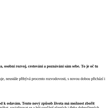
ra, osobní rozvoj, cestování a poznávání sám sebe. To je oč tu
buje, neustále přibývá procento rozvodovosti, s novou dobou přichází i
od k oslavám. Tento nový způsob života má možnost zbořit
áhat, socializovat se a být součástí různých i třeba dobročinných