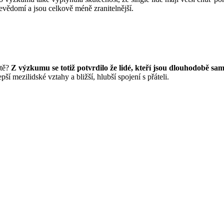
ebevědomí a jsou celkově méně zranitelnější.
tě?
Z výzkumu se totiž potvrdilo že lidé, kteří jsou dlouhodobě s
epší mezilidské vztahy a bližší, hlubší spojení s přáteli.