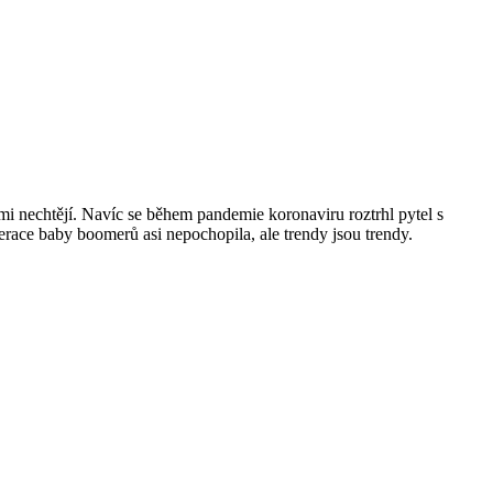
ami nechtějí. Navíc se během pandemie koronaviru roztrhl pytel s
erace baby boomerů asi nepochopila, ale trendy jsou trendy.
!