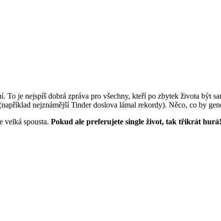
ní. To je nejspíš dobrá zpráva pro všechny, kteří po zbytek života být s
 (například nejznámější Tinder doslova lámal rekordy). Něco, co by gen
je velká spousta.
Pokud ale preferujete single život, tak třikrát hurá